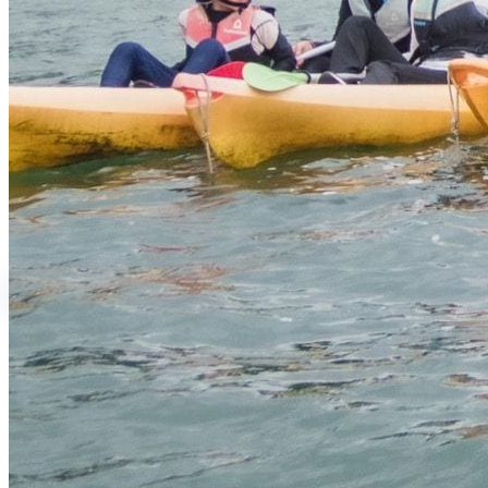
租借服務
水上活動
品牌商店
繁體中文
繁體中文
English
日本語
登入
0