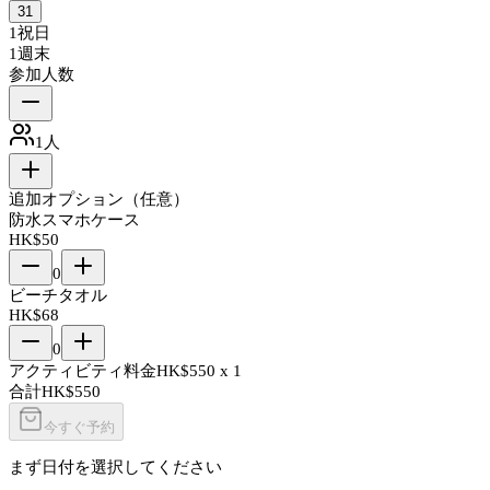
31
1
祝日
1
週末
参加人数
1
人
追加オプション（任意）
防水スマホケース
HK$
50
0
ビーチタオル
HK$
68
0
アクティビティ料金
HK$
550
x
1
合計
HK$
550
今すぐ予約
まず日付を選択してください