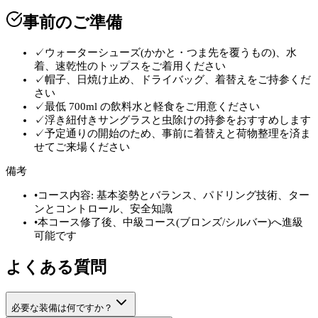
事前のご準備
✓
ウォーターシューズ(かかと・つま先を覆うもの)、水
着、速乾性のトップスをご着用ください
✓
帽子、日焼け止め、ドライバッグ、着替えをご持参くだ
さい
✓
最低 700ml の飲料水と軽食をご用意ください
✓
浮き紐付きサングラスと虫除けの持参をおすすめします
✓
予定通りの開始のため、事前に着替えと荷物整理を済ま
せてご来場ください
備考
•
コース内容: 基本姿勢とバランス、パドリング技術、ター
ンとコントロール、安全知識
•
本コース修了後、中級コース(ブロンズ/シルバー)へ進級
可能です
よくある質問
必要な装備は何ですか？