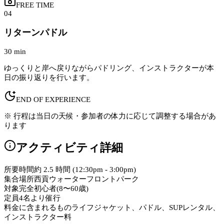
FREE TIME
04
リターンパドル
30 min
ゆっくりと岸へ戻りながらパドリング、インストラクターが本
日の振り返りを行います。
END OF EXPERIENCE
※ 行程は当日の天候・参加者の体力に応じて調整する場合があ
ります
アクティビティ詳細
所要時間
約 2.5 時間 (12:30pm - 3:00pm)
集合場所
西貢ウォーターフロントパーク
対象
完全初心者(8〜60歳)
定員
4名より催行
料金に含まれるもの
ライフジャケット、パドル、SUPレンタル、
インストラクター料