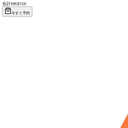
合計
HK$
550
今すぐ予約